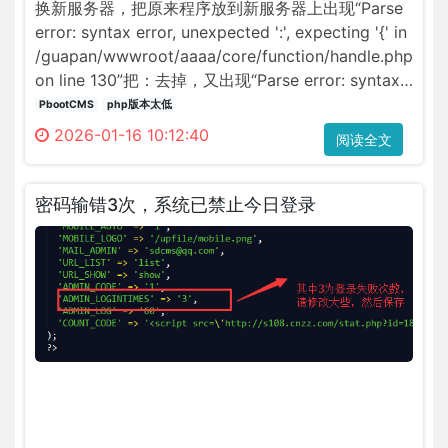
照
换新服务器，把原来程序放到新服务器上出现“Parse
官
error: syntax error, unexpected ':', expecting '{' in
方
/guapan/wwwroot/aaaa/core/function/handle.php
给
on line 130”把：去掉，又出现“Parse error: syntax
出
error, unexpected 'string' (T_STRING), expecting
PbootCMS
php版本太低
的
'{' in handle.php on···
2026-01-16 10:12:40
阅读全文
步
骤
设
密码输错3次，系统已禁止今日登录
置
联
机
拍
摄
参
数，
http
ji-
pai-