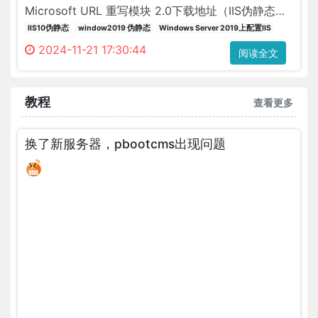
Microsoft URL 重写模块 2.0下载地址（IIS伪静态需
能
要此插件）
IIS10伪静态
window2019 伪静态
Windows Server 2019上配置IIS
的
https://download.microsoft.com/download/4/E/7/4E
拍
2024-11-21 17:30:44
阅读全文
DF55-4F90-A354-
摄
B497072BDE0A/rewrite_x64_zh-CN.msi 开始配置
软
···
件，
教程
查看更多
中
间
换了新服务器，pbootcms出现问题
也
进
行
了
测
试
和
调
试，
按