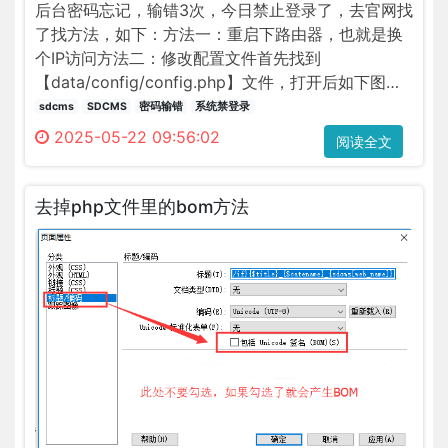
后台密码忘记，输错3次，今日禁止登录了，去官网找
she.
了找方法，如下：方法一：重启下路由器，也就是换
但
个IP访问方法二：修改配置文件首先找到
是
【data/config/config.php】文件，打开后如下图：
出
请按上图提示操作，修改后上传到对于目录下。友情
问
sdcms
SDCMS
密码输错
系统禁登录
提醒：请勿使用记事本修改
题
2025-05-22 09:56:02
阅读全文
了，
在
测
去掉php文件里的bom方法
试
第
二
步： 
拍
照
测
试，
利
用