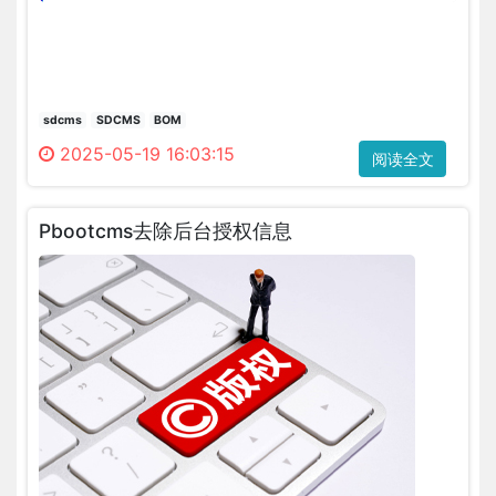
前
联
两
机
天
拍
用
摄
记
sdcms
SDCMS
BOM
程
事
2025-05-19 16:03:15
序
阅读全文
本
拍
修
摄
改
Pbootcms去除后台授权信息
一
了
张
一
照
些
片。
php
拍
页
完
面，
照
发
片
现
后，
登
当
录