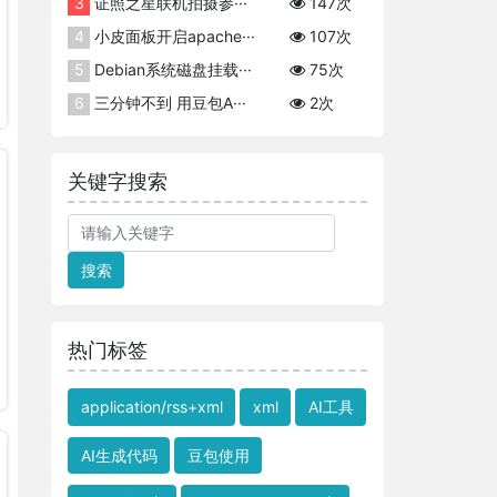
3
证照之星联机拍摄参···
147次
4
小皮面板开启apache···
107次
5
Debian系统磁盘挂载···
75次
6
三分钟不到 用豆包A···
2次
关键字搜索
搜索
热门标签
application/rss+xml
xml
AI工具
AI生成代码
豆包使用