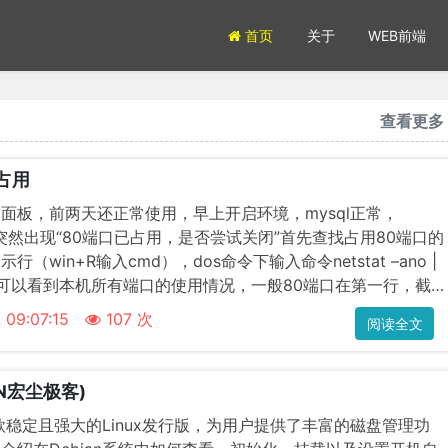
首页
关于
WEB前端
查看更多
占用
面板，前两天还正常使用，早上开启环境，mysql正常，
时突然出现“80端口已占用，是否尝试关闭”首先查找占用80端口的
（win+R输入cmd），dos命令下输入命令netstat –ano |
":80"，可以看到本机所有端口的使用情况，一般80端口在第一行，截
被占···
 09:07:15
107 次
阅读全文
N宏尘极客)
一款稳定且强大的Linux发行版，为用户提供了丰富的磁盘管理功