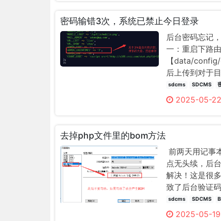
密码输错3次，系统已禁止今日登录
后台密码忘记，
一：重启下路由
【data/con
后上传到对于
sdcms
SDCMS
2025-05-2
去掉php文件里的bom方法
前两天用记事本
点无头续，后台
解决！这是很多
致了后台验证码
如果使用记事本修
sdcms
SDCMS
2025-05-19