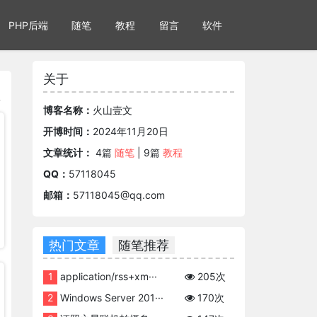
PHP后端
随笔
教程
留言
软件
关于
博客名称：
火山壹文
开博时间：
2024年11月20日
文章统计：
4篇
随笔
| 9篇
教程
QQ：
57118045
邮箱：
57118045@qq.com
热门文章
随笔推荐
1
application/rss+xm···
205次
2
Windows Server 201···
170次