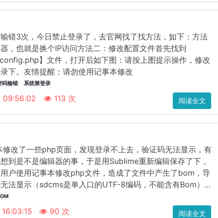
输错3次，今日禁止登录了，去官网找了找方法，如下：方法
器，也就是换个IP访问方法二：修改配置文件首先找到
fig/config.php】文件，打开后如下图：请按上图提示操作，修改
目录下。友情提醒：请勿使用记事本修改
密码输错
系统禁登录
2 09:56:02
113 次
阅读全文
修改了一些php页面，发现登录不上去，验证码无法显示，有
想到是不是编辑器的事，于是用Sublime重新编辑保存了下，
用户使用记事本修改php文件，造成了文件中产生了bom，导
无法显示（sdcms是单入口的UTF-8编码，不能含有Bom），
改了， 要···
BOM
 16:03:15
90 次
阅读全文