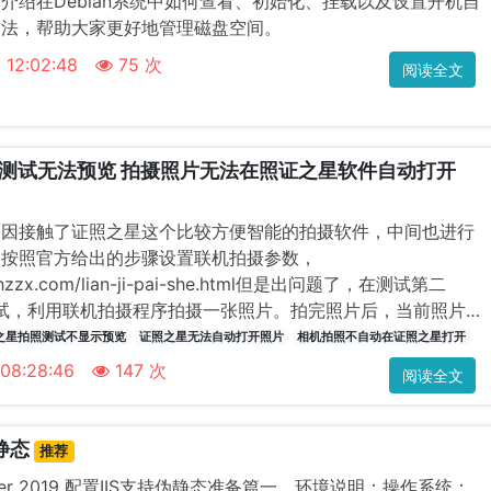
介绍在Debian系统中如何查看、初始化、挂载以及设置开机自
方法，帮助大家更好地管理磁盘空间。
 12:02:48
75 次
阅读全文
测试无法预览 拍摄照片无法在照证之星软件自动打开
原因接触了证照之星这个比较方便智能的拍摄软件，中间也进行
，按照官方给出的步骤设置联机拍摄参数，
.zhzzx.com/lian-ji-pai-she.html但是出问题了，在测试第二
照测试，利用联机拍摄程序拍摄一张照片。拍完照片后，当前照片区
拍摄的照片。确认已经正确读取···
之星拍照测试不显示预览
证照之星无法自动打开照片
相机拍照不自动在证照之星打开
 08:28:46
147 次
阅读全文
伪静态
推荐
erver 2019 配置IIS支持伪静态准备篇一、环境说明：操作系统：